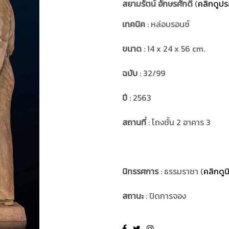
สยามรัตน์ อักษรศักดิ์
(
คลิกดูประ
เทคนิค
: หล่อบรอนซ์
ขนาด
: 14 x 24 x 56 cm.
ฉบับ
: 32/99
ปี
: 2563
สถานที่
: โถงชั้น 2 อาคาร 3
นิทรรศการ
: ธรรมราชา (
คลิกดู
สถานะ
: ปิดการจอง