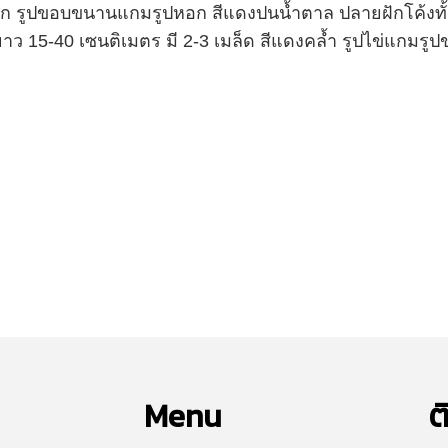
ก รูปขอบขนานแกมรูปหอก สีแดงปนน้ำตาล ปลายฝักโค้งทั้ง
ยาว 15-40 เซนติเมตร มี 2-3 เมล็ด สีแดงคล้ำ รูปไข่แกมร
Menu
ต