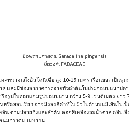
ชื่อพฤกษศาสตร์
: Saraca thaipingensis
ชื่อวงศ์
: FABACEAE
ะเทศพม่าจนถึงอินโดนีเซีย
สูง 10-15 เมตร เรือนยอดเป็นพุ่
ตาล และมีช่องอากาศกระจายทั่วลำต้น
ใบประกอบขนนกปลายใ
่หรือรูปใบหอกแกมรูปขอบขนาน กว้าง 5-9 เซนติเมตร ยาว 
ือสอบเรียว อาจมีรอยสีดำที่ใบ ผิวใบด้านบนมีเส้นใบเป็
หลั่น ตามปลายกิ่งและลำต้น ดอกสีเหลืองอมน้ำตาล กลีบเลี้
ดือนมกราคม-เมษายน