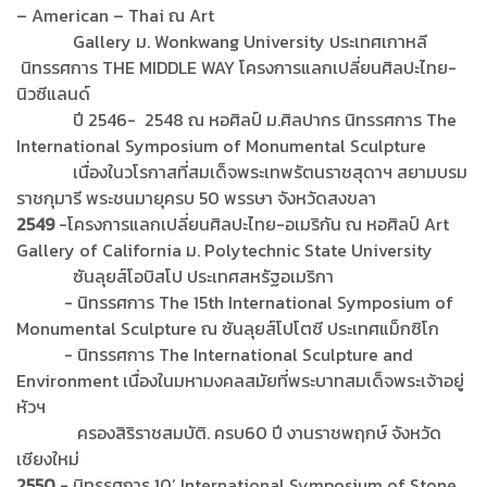
– American – Thai ณ Art
Gallery ม. Wonkwang University ประเทศเกาหลี
นิทรรศการ THE MIDDLE WAY โครงการแลกเปลี่ยนศิลปะไทย-
นิวซีแลนด์
ปี 2546- 2548 ณ หอศิลป์ ม.ศิลปากร นิทรรศการ The
International Symposium of Monumental Sculpture
เนื่องในวโรกาสที่สมเด็จพระเทพรัตนราชสุดาฯ สยามบรม
ราชกุมารี พระชนมายุครบ 50 พรรษา จังหวัดสงขลา
2549
-โครงการแลกเปลี่ยนศิลปะไทย-อเมริกัน ณ หอศิลป์ Art
Gallery of California ม. Polytechnic State University
ซันลุยส์โอบิสโป ประเทศสหรัฐอเมริกา
- นิทรรศการ The 15th International Symposium of
Monumental Sculpture ณ ซันลุยส์โปโตซี ประเทศแม็กซิโก
- นิทรรศการ The International Sculpture and
Environment เนื่องในมหามงคลสมัยที่พระบาทสมเด็จพระเจ้าอยู่
หัวฯ
ครองสิริราชสมบัติ. ครบ60 ปี งานราชพฤกษ์ จังหวัด
เชียงใหม่
2550
- นิทรรศการ 10’ International Symposium of Stone